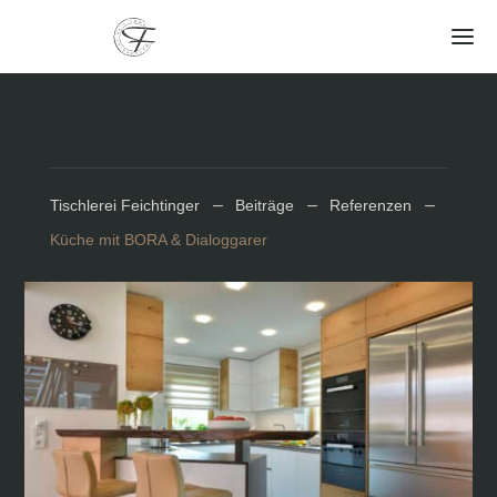
Tischlerei Feichtinger
K
Beiträge
K
Referenzen
K
Küche mit BORA & Dialoggarer