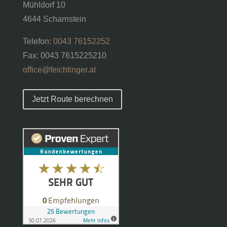
Mühldorf 10
4644 Scharnstein
Telefon:
0043 76152252
Fax: 0043 7615225210
office@feichtinger.at
Jetzt Route berechnen