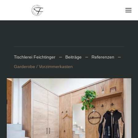
Tischlerei Feichtinger
K
Beiträge
K
Referenzen
K
Garderobe / Vorzimmerkasten